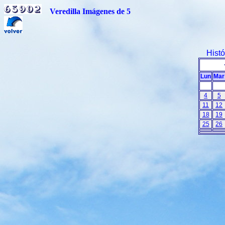
Veredilla Imágenes de 5
Hist
Lun
Mar
4
5
11
12
18
19
25
26