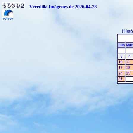
Veredilla Imágenes de 2026-04-28
Hist
Lun
Mar
3
4
10
11
17
18
24
25
31