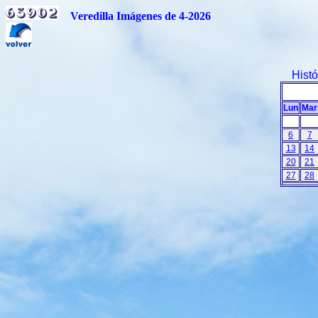
Veredilla Imágenes de 4-2026
Hist
Lun
Mar
6
7
13
14
20
21
27
28