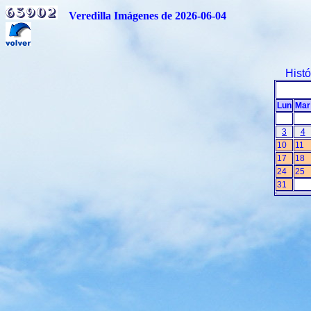
Veredilla Imágenes de 2026-06-04
Hist
Lun
Mar
3
4
10
11
17
18
24
25
31