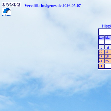
Veredilla Imágenes de 2026-05-07
Hist
Lun
Mar
3
4
10
11
17
18
24
25
31