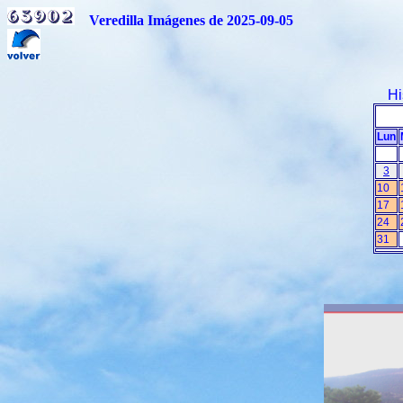
Veredilla Imágenes de 2025-09-05
Hi
Lun
3
10
17
24
31