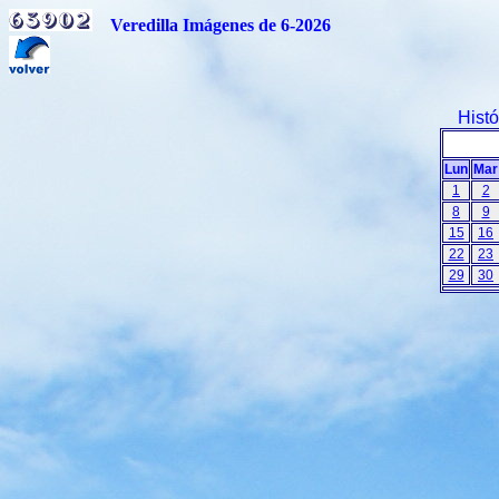
Veredilla Imágenes de 6-2026
Hist
Lun
Mar
1
2
8
9
15
16
22
23
29
30