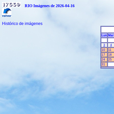
RIO Imágenes de 2026-04-16
Histórico de imágenes
Lun
Mar
3
4
10
11
17
18
24
25
31