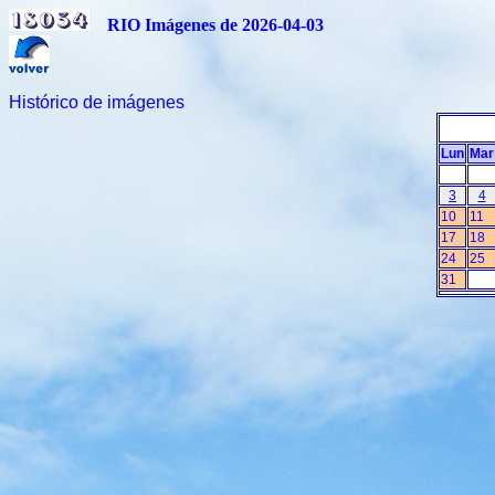
RIO Imágenes de 2026-04-03
Histórico de imágenes
Lun
Mar
3
4
10
11
17
18
24
25
31