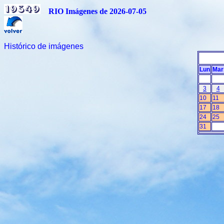
RIO Imágenes de 2026-07-05
Histórico de imágenes
Lun
Mar
3
4
10
11
17
18
24
25
31