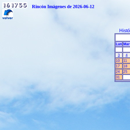
Rincón Imágenes de 2026-06-12
Hist
Lun
Mar
3
4
10
11
17
18
24
25
31