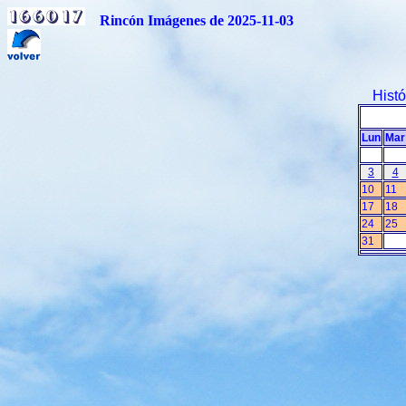
Rincón Imágenes de 2025-11-03
Hist
Lun
Mar
3
4
10
11
17
18
24
25
31