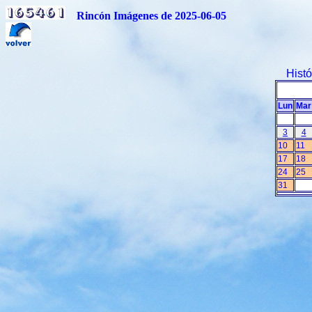
Rincón Imágenes de 2025-06-05
Hist
Lun
Mar
3
4
10
11
17
18
24
25
31