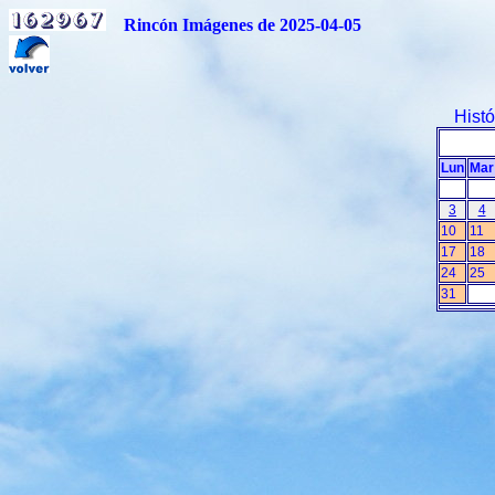
Rincón Imágenes de 2025-04-05
Hist
Lun
Mar
3
4
10
11
17
18
24
25
31