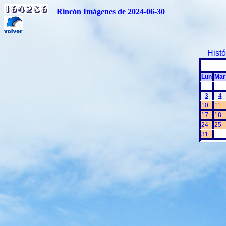
Rincón Imágenes de 2024-06-30
Hist
Lun
Mar
3
4
10
11
17
18
24
25
31