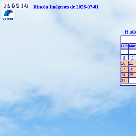
Rincón Imágenes de 2026-07-01
Hist
Lun
Mar
3
4
10
11
17
18
24
25
31