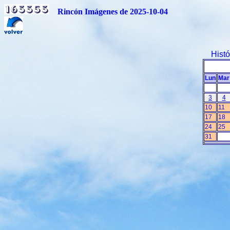
Rincón Imágenes de 2025-10-04
Hist
Lun
Mar
3
4
10
11
17
18
24
25
31