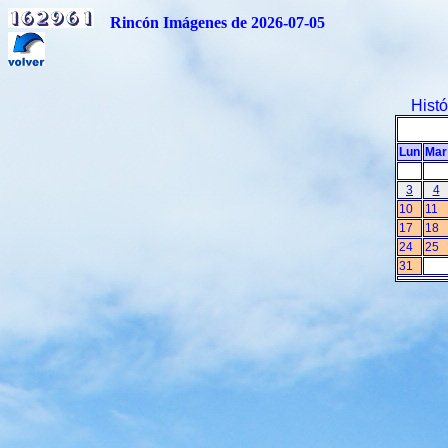
Rincón Imágenes de 2026-07-05
Hist
Lun
Mar
3
4
10
11
17
18
24
25
31