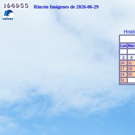
Rincón Imágenes de 2026-06-29
Hist
Lun
Mar
3
4
10
11
17
18
24
25
31