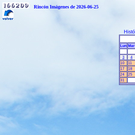
Rincón Imágenes de 2026-06-25
Hist
Lun
Mar
3
4
10
11
17
18
24
25
31