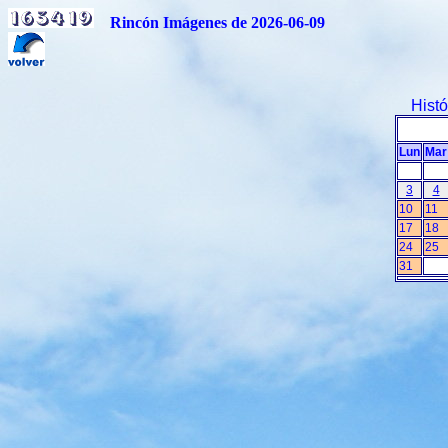
Rincón Imágenes de 2026-06-09
Hist
Lun
Mar
3
4
10
11
17
18
24
25
31