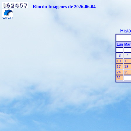
Rincón Imágenes de 2026-06-04
Hist
Lun
Mar
3
4
10
11
17
18
24
25
31