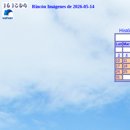
Rincón Imágenes de 2026-05-14
Hist
Lun
Mar
3
4
10
11
17
18
24
25
31