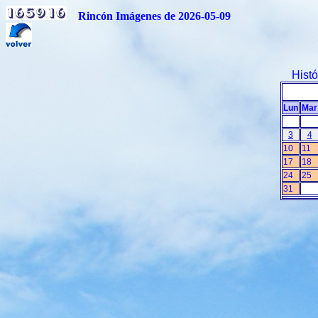
Rincón Imágenes de 2026-05-09
Hist
Lun
Mar
3
4
10
11
17
18
24
25
31