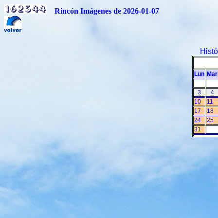
Rincón Imágenes de 2026-01-07
Hist
Lun
Mar
3
4
10
11
17
18
24
25
31