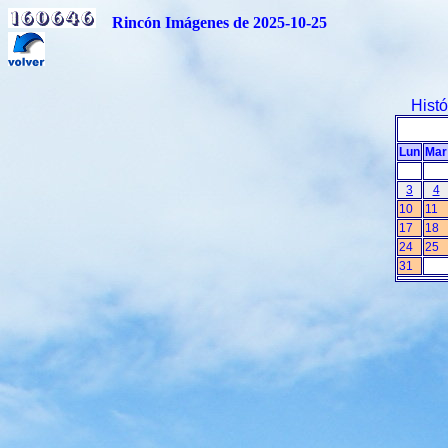
Rincón Imágenes de 2025-10-25
Hist
Lun
Mar
3
4
10
11
17
18
24
25
31