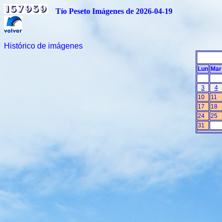
Tío Peseto Imágenes de 2026-04-19
Histórico de imágenes
Lun
Mar
3
4
10
11
17
18
24
25
31