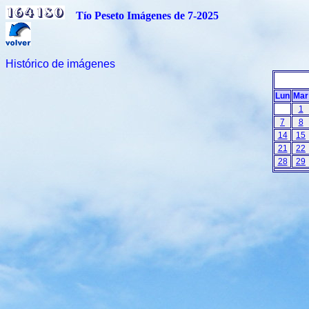
Tío Peseto Imágenes de 7-2025
Histórico de imágenes
Lun
Mar
1
7
8
14
15
21
22
28
29