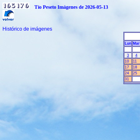
Tío Peseto Imágenes de 2026-05-13
Histórico de imágenes
Lun
Mar
3
4
10
11
17
18
24
25
31