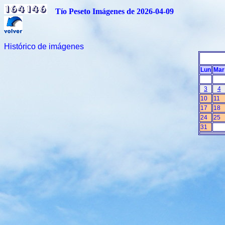
Tío Peseto Imágenes de 2026-04-09
Histórico de imágenes
Lun
Mar
3
4
10
11
17
18
24
25
31