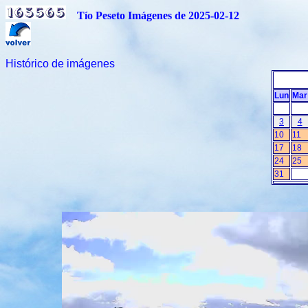
Tío Peseto Imágenes de 2025-02-12
Histórico de imágenes
Lun
Mar
3
4
10
11
17
18
24
25
31