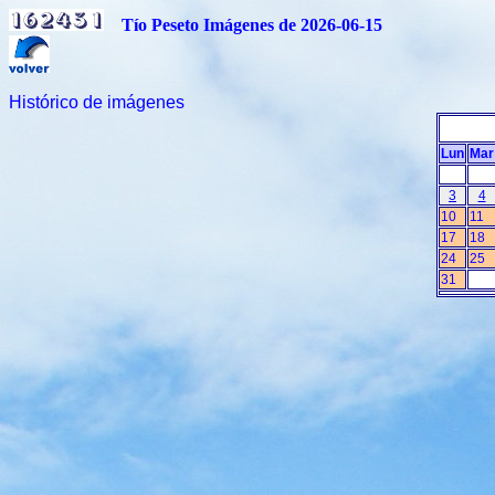
Tío Peseto Imágenes de 2026-06-15
Histórico de imágenes
Lun
Mar
3
4
10
11
17
18
24
25
31