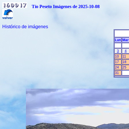
Tío Peseto Imágenes de 2025-10-08
Histórico de imágenes
Lun
Mar
3
4
10
11
17
18
24
25
31