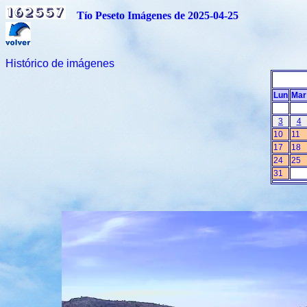
Tío Peseto Imágenes de 2025-04-25
Histórico de imágenes
Lun
Mar
3
4
10
11
17
18
24
25
31