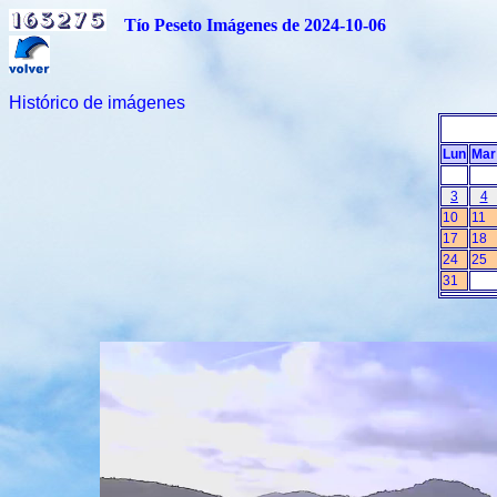
Tío Peseto Imágenes de 2024-10-06
Histórico de imágenes
Lun
Mar
3
4
10
11
17
18
24
25
31