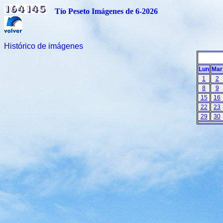
Tío Peseto Imágenes de 6-2026
Histórico de imágenes
Lun
Mar
1
2
8
9
15
16
22
23
29
30