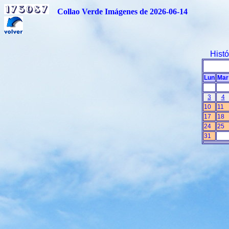
Collao Verde Imágenes de 2026-06-14
Hist
Lun
Mar
3
4
10
11
17
18
24
25
31