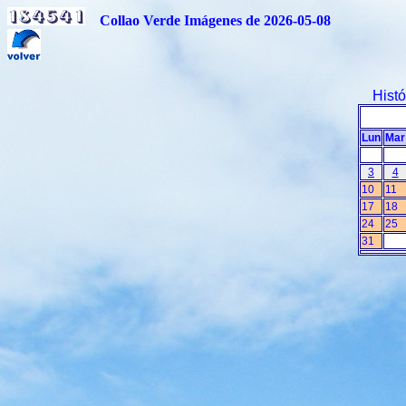
Collao Verde Imágenes de 2026-05-08
Hist
Lun
Mar
3
4
10
11
17
18
24
25
31