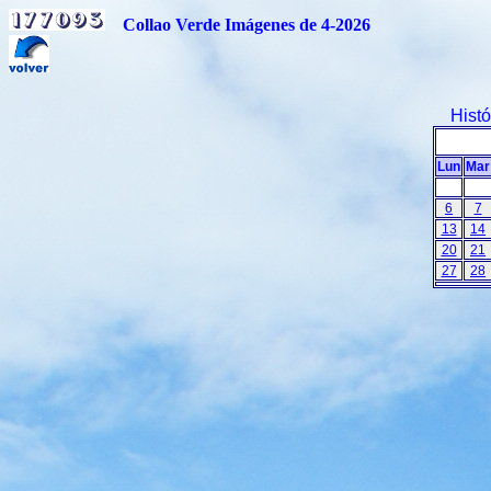
Collao Verde Imágenes de 4-2026
Hist
Lun
Mar
6
7
13
14
20
21
27
28