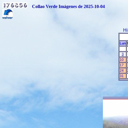
Collao Verde Imágenes de 2025-10-04
Hi
Lun
3
10
17
24
31