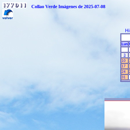
Collao Verde Imágenes de 2025-07-08
Hi
Lun
3
10
17
24
31