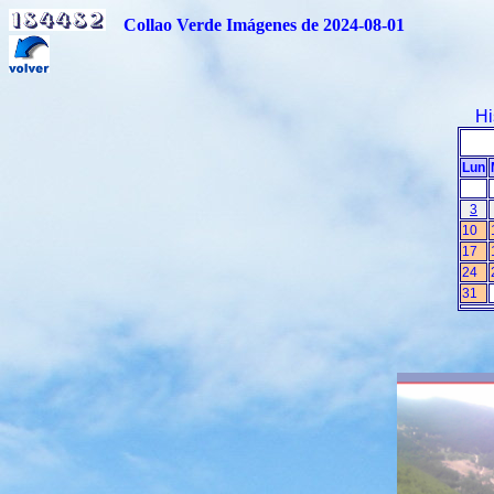
Collao Verde Imágenes de 2024-08-01
Hi
Lun
3
10
17
24
31