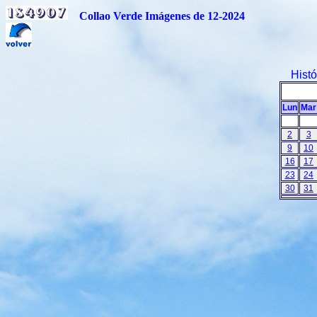
Collao Verde Imágenes de 12-2024
Hist
Lun
Mar
2
3
9
10
16
17
23
24
30
31