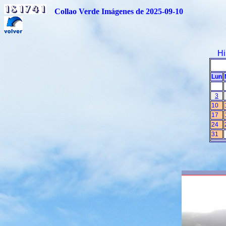
Collao Verde Imágenes de 2025-09-10
Hi
Lun
3
10
17
24
31