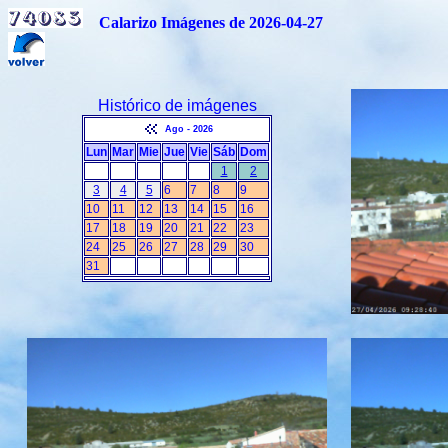
Calarizo Imágenes de 2026-04-27
Histórico de imágenes
Ago - 2026
Lun
Mar
Mie
Jue
Vie
Sáb
Dom
1
2
3
4
5
6
7
8
9
10
11
12
13
14
15
16
17
18
19
20
21
22
23
24
25
26
27
28
29
30
31