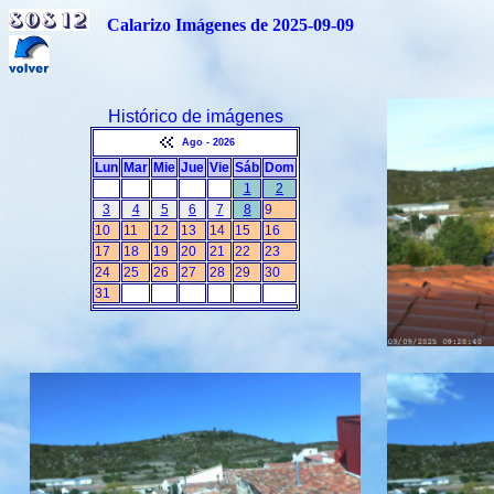
Calarizo Imágenes de 2025-09-09
Histórico de imágenes
Ago - 2026
Lun
Mar
Mie
Jue
Vie
Sáb
Dom
1
2
3
4
5
6
7
8
9
10
11
12
13
14
15
16
17
18
19
20
21
22
23
24
25
26
27
28
29
30
31