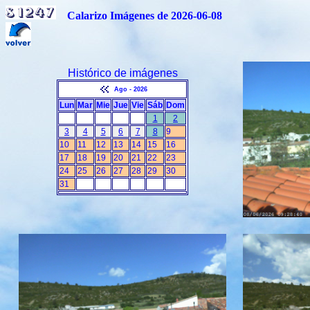
Calarizo Imágenes de 2026-06-08
Histórico de imágenes
Ago - 2026
Lun
Mar
Mie
Jue
Vie
Sáb
Dom
1
2
3
4
5
6
7
8
9
10
11
12
13
14
15
16
17
18
19
20
21
22
23
24
25
26
27
28
29
30
31