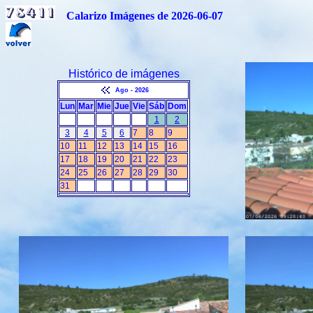
Calarizo Imágenes de 2026-06-07
Histórico de imágenes
Ago - 2026
Lun
Mar
Mie
Jue
Vie
Sáb
Dom
1
2
3
4
5
6
7
8
9
10
11
12
13
14
15
16
17
18
19
20
21
22
23
24
25
26
27
28
29
30
31