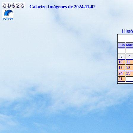
Calarizo Imágenes de 2024-11-02
Hist
Lun
Mar
3
4
10
11
17
18
24
25
31